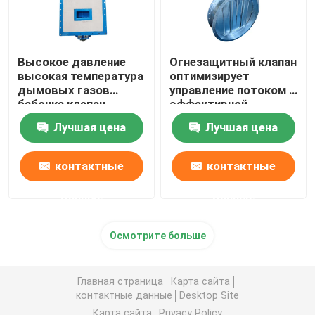
Высокое давление
Огнезащитный клапан
высокая температура
оптимизирует
дымовых газов
управление потоком с
бабочка клапан
эффективной
Углеродистая сталь
конструкцией
Лучшая цена
Лучшая цена
Пневматический
воздушный клапан
контактные
контактные
данные
данные
Осмотрите больше
Главная страница
Карта сайта
контактные данные
Desktop Site
Карта сайта
Privacy Policy