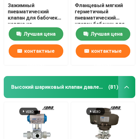
Зажимный
Фланцевый мягкий
пневматический
герметичный
клапан для бабочек
пневматический
корпус из
клапан бабочки для
углеродистой стали
водоснабжения и
Лучшая цена
Лучшая цена
мягкий уплотнитель
дренажных труб
клапан для бабочек
контактные
контактные
данные
данные
Высокий шариковый клапан давления
(81)