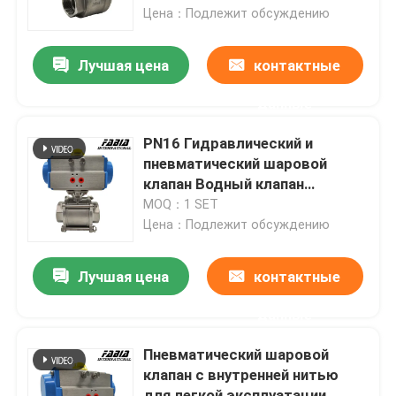
Цена：Подлежит обсуждению
О нас
Лучшая цена
контактные
данные
Экскурсия по заводу
PN16 Гидравлический и
Контроль качества
пневматический шаровой
клапан Водный клапан
двухсторонний для
MOQ：1 SET
Свяжитесь с нами
химической обработки
Цена：Подлежит обсуждению
Запросите цитату
Лучшая цена
контактные
данные
Пневматический шариковый клапан
Пневматический шаровой
клапан с внутренней нитью
Пневматическая клапан-бабочка
для легкой эксплуатации