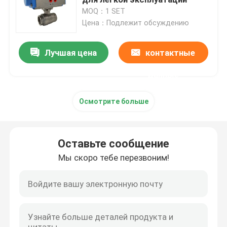
MOQ：1 SET
Цена：Подлежит обсуждению
Высокий шариковый клапан давления
Лучшая цена
контактные
Вентиль морской бабочки
данные
Клапан-бабочка вентиляции
Осмотрите больше
Более влажный клапан
Оставьте сообщение
ФБ шаровой клапан
Мы скоро тебе перезвоним!
Высокотемпературный шаровой клапан
Промышленная клапан-бабочка