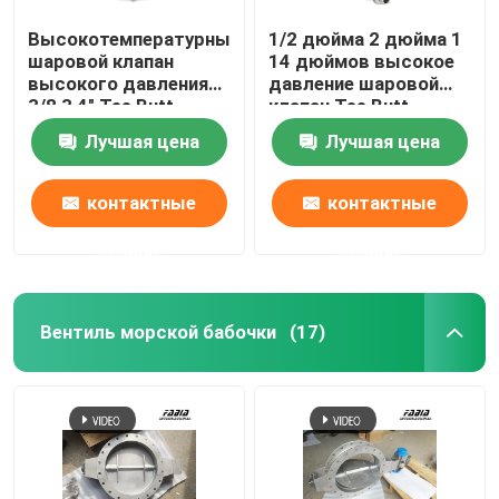
Высокотемпературный
1/2 дюйма 2 дюйма 1
шаровой клапан
14 дюймов высокое
высокого давления
давление шаровой
3/8 3 4" Tee Butt
клапан Tee Butt
Welding Ball Valve
сварка
Лучшая цена
Лучшая цена
контактные
контактные
данные
данные
Вентиль морской бабочки
(17)