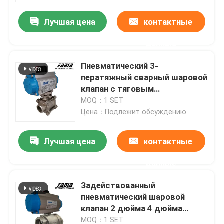
Лучшая цена
контактные
данные
Пневматический 3-
ператяжный сварный шаровой
клапан с тяговым
подшипником
MOQ：1 SET
Цена：Подлежит обсуждению
Лучшая цена
контактные
Домой
данные
Задействованный
Продукты
пневматический шаровой
клапан 2 дюйма 4 дюйма
жесткая уплотнение
Видеозаписи
MOQ：1 SET