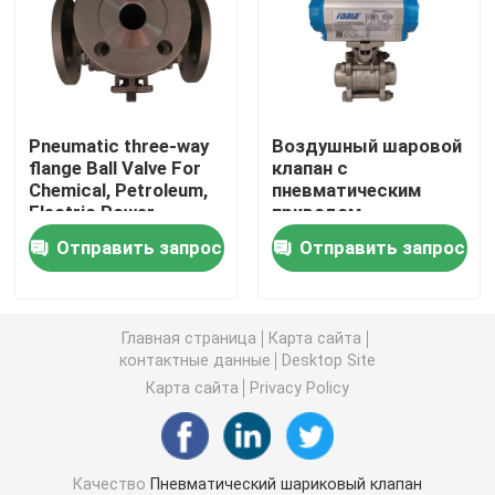
Высокий шариковый клапан давления
Вентиль морской бабочки
Pneumatic three-way
Воздушный шаровой
flange Ball Valve For
клапан с
Chemical, Petroleum,
пневматическим
Клапан-бабочка вентиляции
Electric Power
приводом
Отправить запрос
Отправить запрос
Более влажный клапан
ФБ шаровой клапан
Главная страница
Карта сайта
контактные данные
Desktop Site
Карта сайта
Privacy Policy
Высокотемпературный шаровой клапан
Промышленная клапан-бабочка
Качество
Пневматический шариковый клапан