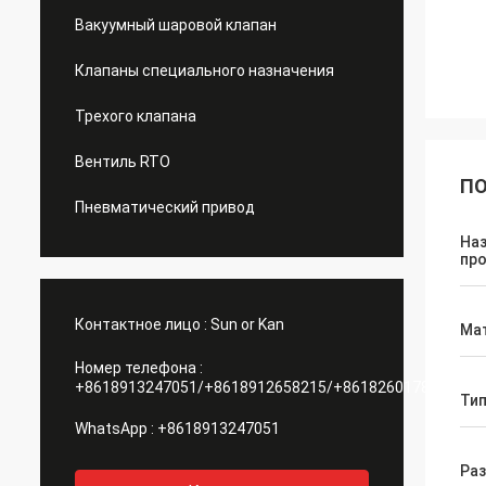
Вакуумный шаровой клапан
Клапаны специального назначения
Трехого клапана
Вентиль RTO
ПО
Пневматический привод
На
пр
Контактное лицо :
Sun or Kan
Ма
Номер телефона :
+8618913247051/+8618912658215/+8618260178084
Тип
WhatsApp :
+8618913247051
Ра