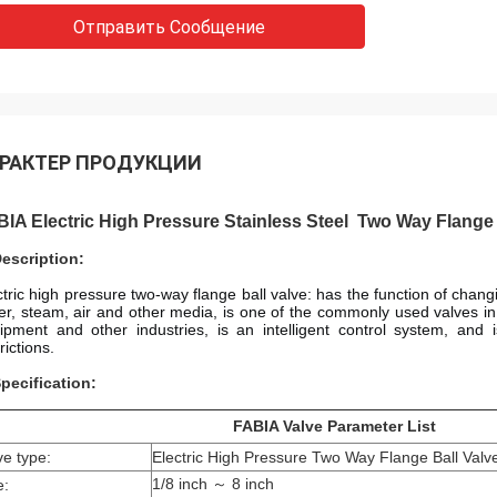
Отправить Сообщение
РАКТЕР ПРОДУКЦИИ
IA Electric High Pressure Stainless Steel Two Way Flange 
Description:
ctric high pressure two-way flange ball valve: has the function of chan
er, steam, air and other media, is one of the commonly used valves in i
ipment and other industries, is an intelligent control system, and is
rictions.
Specification:
FABIA Valve Parameter List
ve type:
Electric High Pressure Two Way Flange Ball Valv
1/8 inch ～ 8 inch
e: