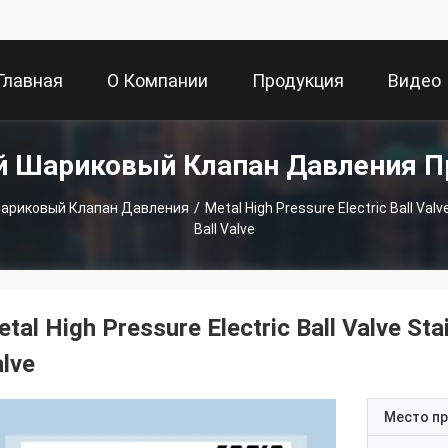
Главная
О Компании
Продукция
Видео
 Шариковый Клапан Давления 
траница
ариковый Клапан Давления
/
Metal High Pressure Electric Ball Val
Ball Valve
tal High Pressure Electric Ball Valve Sta
lve
Место п