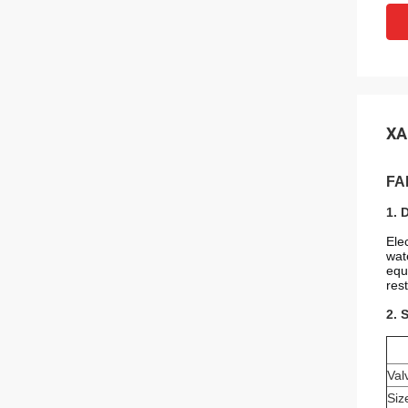
ХА
FAB
1. 
Ele
wat
equ
rest
2. 
Val
Siz