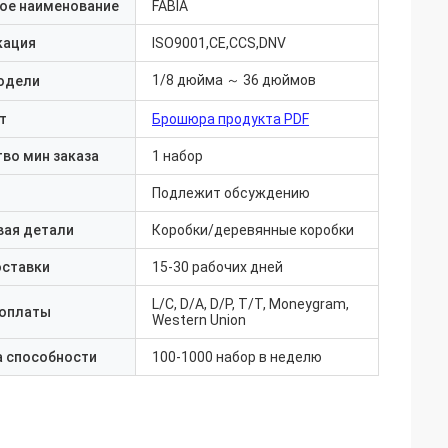
ое наименование
FABIA
кация
ISO9001,CE,CCS,DNV
1/8 дюйма ～ 36 дюймов
одели
т
Брошюра продукта PDF
во мин заказа
1 набор
Подлежит обсуждению
вая детали
Коробки/деревянные коробки
оставки
15-30 рабочих дней
L/C, D/A, D/P, T/T, Moneygram,
 оплаты
Western Union
а способности
100-1000 набор в неделю