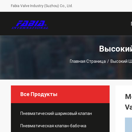
Fabia Valve Industry (Suzhou) Co., Ltd.
Высокий
С
Главная Страница
/
Высокий Ш
Все Продукты
Me
Va
Пневматический шариковый клапан
Пневматическая клапан-бабочка