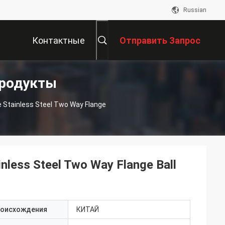
Russian
Контактные
Отправить Запрос
Продукты
Данные
ve Stainless Steel Two Way Flange
inless Steel Two Way Flange Ball
роисхождения
КИТАЙ