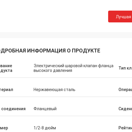
Лучшая
ДРОБНАЯ ИНФОРМАЦИЯ О ПРОДУКТЕ
звание
Электрический шаровой клапан фланца
Тип к
одукта
высокого давления
териал
Нержавеющая сталь
Опера
 соединения
Фланцевый
Сиден
змер
1/2-8 дюйм
Рейти