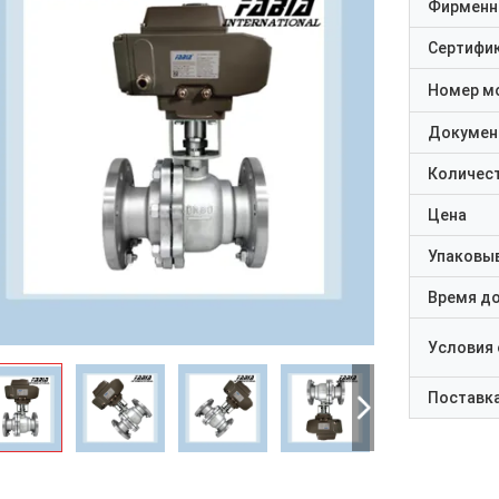
Фирменн
Сертифи
Номер м
Докумен
Количест
Цена
Упаковы
Время д
Условия
Поставк