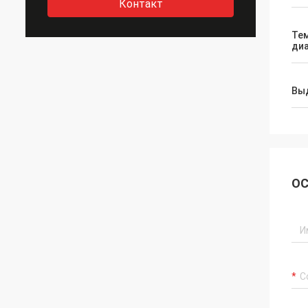
Контакт
Те
ди
Вы
ОС