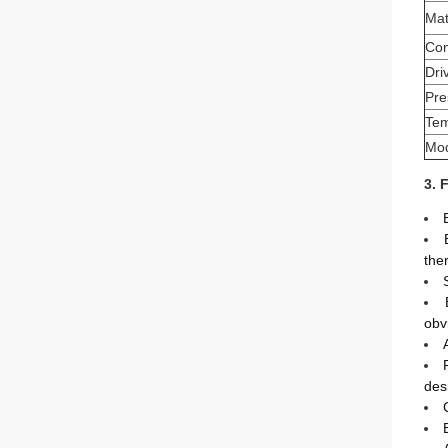
Mat
Con
Dri
Pre
Tem
Mod
3. 
the
obv
des