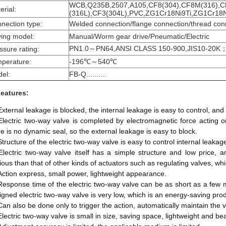
WCB,Q235B,2507,A105,CF8(304),CF8M(316),
erial:
(316L),CF3(304L),PVC,ZG1Cr18Ni9Ti,ZG1Cr18
nection type:
Welded connection/flange connection/thread con
ving model:
Manual/Worm gear drive/Pneumatic/Electric
PN1.0～PN64,ANSI CLASS 150-900,JIS10-20K
ssure rating:
perature:
-196℃～540℃
el:
FB-Q..........
Features:
External leakage is blocked, the internal leakage is easy to control, and 
Electric two-way valve is completed by electromagnetic force acting on
re is no dynamic seal, so the external leakage is easy to block. 
Structure of the electric two-way valve is easy to control internal leakage 
Electric two-way valve itself has a simple structure and low price, 
ious than that of other kinds of actuators such as regulating valves, whi
Action express, small power, lightweight appearance. 
Response time of the electric two-way valve can be as short as a few m
igned electric two-way valve is very low, which is an energy-saving prod
Can also be done only to trigger the action, automatically maintain the 
Electric two-way valve is small in size, saving space, lightweight and beau