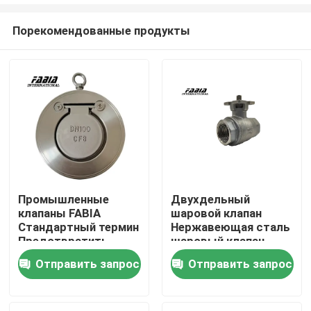
Порекомендованные продукты
Промышленные
Двухдельный
клапаны FABIA
шаровой клапан
Домой
Стандартный термин
Нержавеющая сталь
Предотвратить
шаровый клапан
средний обратный
FABIA
Продукты
Отправить запрос
Отправить запрос
поток
промышленные
клапаны
Видеозаписи