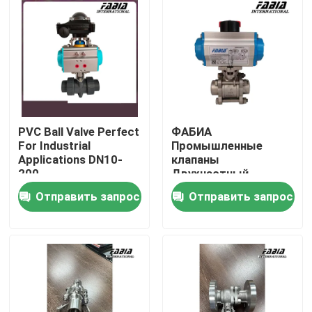
О нас
Экскурсия по заводу
Контроль качества
PVC Ball Valve Perfect
ФАБИА
For Industrial
Промышленные
Applications DN10-
клапаны
Свяжитесь с нами
200
Двухчастный
шаровой клапан
Отправить запрос
Отправить запрос
Нержавеющая сталь
шаровый клапан
Запросите цитату
Пневматический шариковый клапан
Пневматическая клапан-бабочка