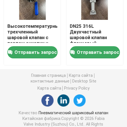
Высокий шариковый клапан давления
Высокотемпературный
DN25 316L
трехчленный
Двухчастный
Вентиль морской бабочки
шаровой клапан с
шаровой клапан
портом очистки и
фланцевый
ручкой для очистки
соединение высокая
Клапан-бабочка вентиляции
Отправить запрос
Отправить запрос
реакционных
температура
сосудов
высокая платформа
ISO
Более влажный клапан
Главная страница
Карта сайта
контактные данные
Desktop Site
ФБ шаровой клапан
Карта сайта
Privacy Policy
Высокотемпературный шаровой клапан
Качество
Пневматический шариковый клапан
Китайская фабрика.Copyright © 2026 Fabia
Промышленная клапан-бабочка
Valve Industry (Suzhou) Co., Ltd.. All Rights