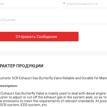
Отправить Сообщение
РАКТЕР ПРОДУКЦИИ
umatic SCR Exhaust Gas Butterfly Valve Reliable and Durable for Mari
Description:
 Exhaust Gas Butterfly Valve
is mainly used to deal with diesel engi
uator to adjust or cut oﬀ the exhaust gas in the system aisle, so as t
de emissions to meet the requirements of relevant standards. At pre
 SCR system, ICER system, etc.