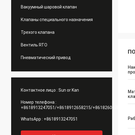
Вакуумный шаровой клапан
Клапаны специального назначения
Трехого клапана
Вентиль RTO
ПО
Пневматический привод
На
пр
Контактное лицо :
Sun or Kan
Ма
кл
Номер телефона :
+8618913247051/+8618912658215/+8618260178084
Раб
WhatsApp :
+8618913247051