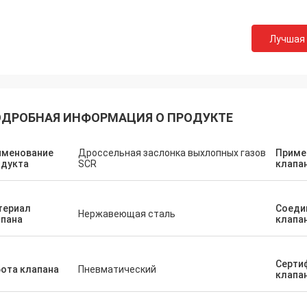
Лучшая
ДРОБНАЯ ИНФОРМАЦИЯ О ПРОДУКТЕ
именование
Дроссельная заслонка выхлопных газов
Приме
одукта
SCR
клапа
териал
Соеди
Нержавеющая сталь
апана
клапа
Серти
ота клапана
Пневматический
клапа