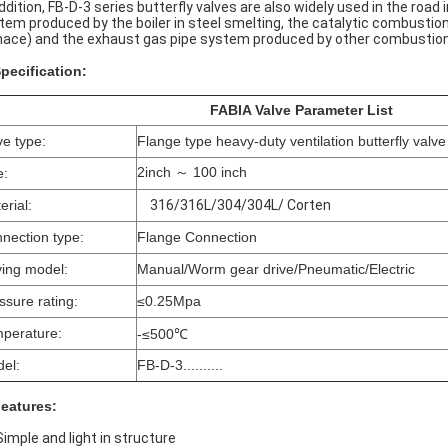
addition, FB-D-3 series butterﬂy valves are also widely used in the roa
tem produced by the boiler in steel smelting, the catalytic combust
nace) and the exhaust gas pipe system produced by other combustio
Specification:
FABIA Valve Parameter List
ve type:
Flange type heavy-duty ventilation butterfly valve
2inch ～ 100 inch
e:
erial:
316/316L/304/304L/ Corten
nection type:
Flange Connection
ving model:
Manual/Worm gear drive/Pneumatic/Electric
ssure rating:
≤0.25Mpa
perature:
-≤500℃
el:
FB-D-3..........
Features:
Simple and light in structure