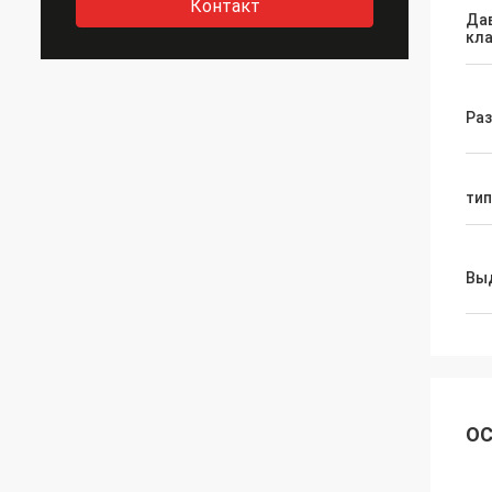
Контакт
Да
кл
Раз
тип
Вы
ОС