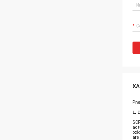
ХА
Pne
1. 
SCR
act
oxi
are