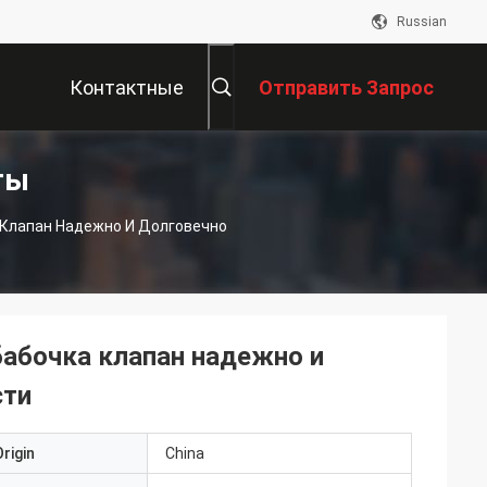
Russian
Контактные
Отправить Запрос
ты
Данные
 Клапан Надежно И Долговечно
абочка клапан надежно и
сти
rigin
China