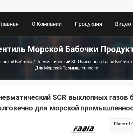
Главная
О Компании
Продукция
Видео
ентиль Морской Бабочки Продук
траница
орской Бабочки
/
Пневматический SCR Выхлопных Газов Бабочка
Для Морской Промышленности
невматический SCR выхлопных газов б
олговечно для морской промышленно
Place of O