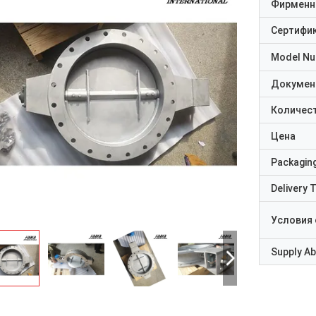
Фирменн
Сертифи
Model N
Докумен
Количест
Цена
Packaging
Delivery 
Условия
Supply Abi