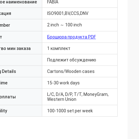
ое наименование
FABIA
кация
ISO9001,BV,CCS,DNV
2 inch ～ 100 inch
umber
т
Брошюра продукта PDF
во мин заказа
1 комплект
Подлежит обсуждению
 Details
Cartons/Wooden cases
Time
15-30 work days
L/C, D/A, D/P, T/T, MoneyGram,
 оплаты
Western Union
lity
100-1000 set per week