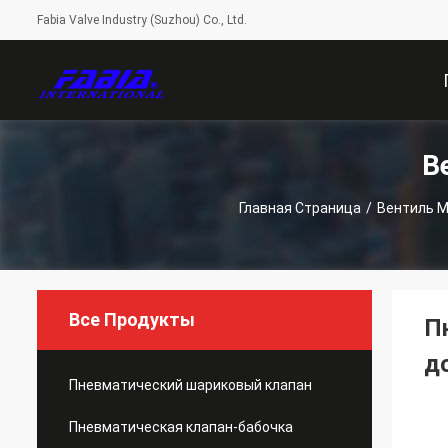
Fabia Valve Industry (Suzhou) Co., Ltd.
В
С
Главная Страница
/
Вентиль М
Все Продукты
П
д
Пневматический шариковый клапан
Пневматическая клапан-бабочка