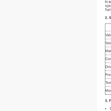
In 
sys
fur
2. 
Val
Siz
Mat
Con
Dri
Pre
Tem
Mod
3. 