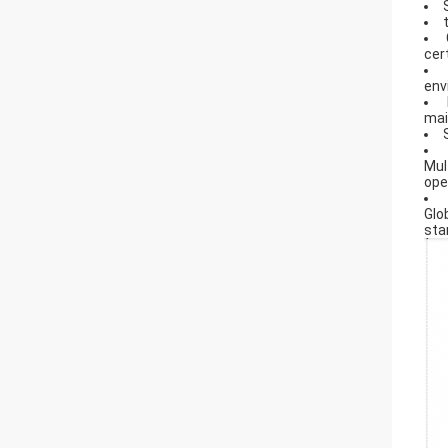
cer
env
mai
Mul
ope
Glo
sta