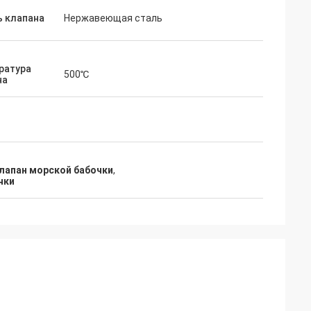
ь клапана
Нержавеющая сталь
ратура
500℃
на
лапан морской бабочки
,
чки