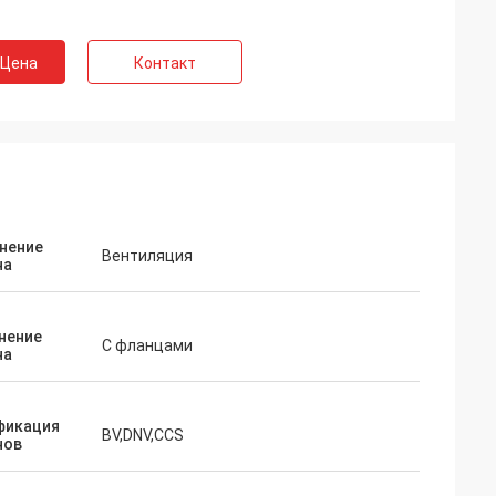
 Цена
Контакт
нение
Вентиляция
на
нение
С фланцами
на
фикация
BV,DNV,CCS
нов