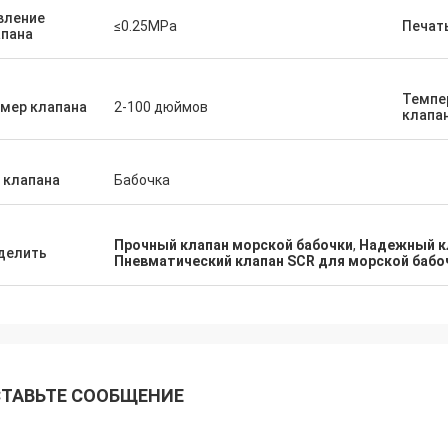
вление
≤0.25MPa
Печат
апана
Темпе
мер клапана
2-100 дюймов
клапа
 клапана
Бабочка
Прочный клапан морской бабочки
,
Надежный к
делить
Пневматический клапан SCR для морской бабо
ТАВЬТЕ СООБЩЕНИЕ