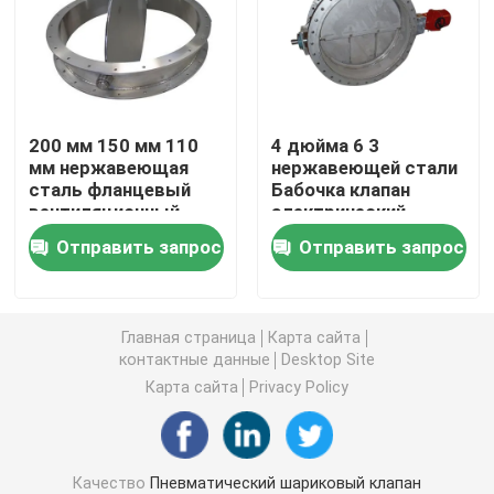
Высокий шариковый клапан давления
Вентиль морской бабочки
200 мм 150 мм 110
4 дюйма 6 3
мм нержавеющая
нержавеющей стали
сталь фланцевый
Бабочка клапан
Клапан-бабочка вентиляции
вентиляционный
электрический
клапан бабочки для
флангель
Отправить запрос
Отправить запрос
водопровода
Более влажный клапан
ФБ шаровой клапан
Главная страница
Карта сайта
контактные данные
Desktop Site
Карта сайта
Privacy Policy
Высокотемпературный шаровой клапан
Промышленная клапан-бабочка
Качество
Пневматический шариковый клапан