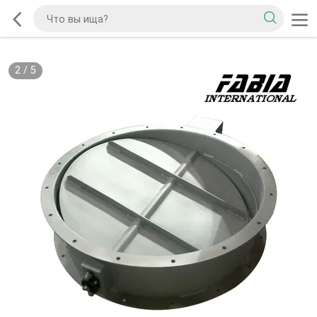
2
/
5