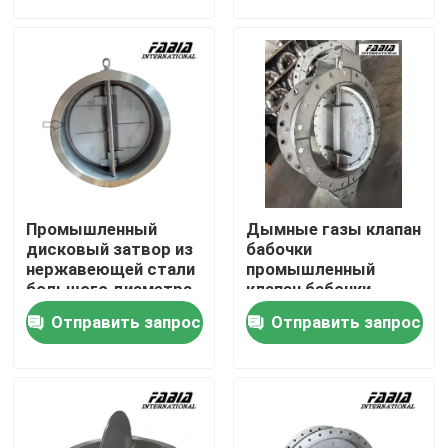
клапан
О нас
Экскурсия по заводу
Контроль качества
Промышленный
Дымные газы клапан
Свяжитесь с нами
дисковый затвор из
бабочки
нержавеющей стали
промышленный
большого диаметра
клапан бабочки
DN500 для
воздушный клапан
Запросите цитату
Отправить запрос
Отправить запрос
вентиляции
Пневматический шариковый клапан
Пневматическая клапан-бабочка